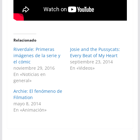
Relacionado
Riverdale: Primeras
Josie and the Pussycats:
imágenes de la serie y
Every Beat of My Heart
el cómic
septiembre 23, 2014
noviembre 29, 2016
En «Videos»
En «Noticias en
general»
Archie: El fenómeno de
Filmation
mayo 8, 2014
En «Animación»