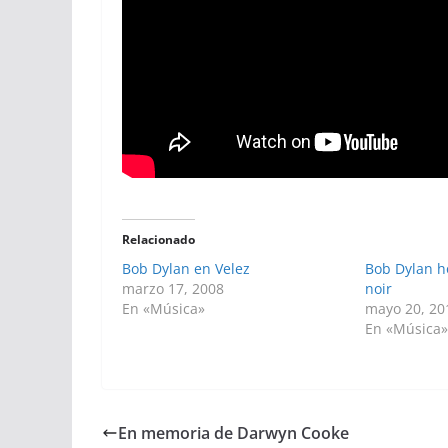
Relacionado
Bob Dylan en Velez
Bob Dylan h
marzo 17, 2008
noir
En «Música»
mayo 20, 20
En «Música
En memoria de Darwyn Cooke