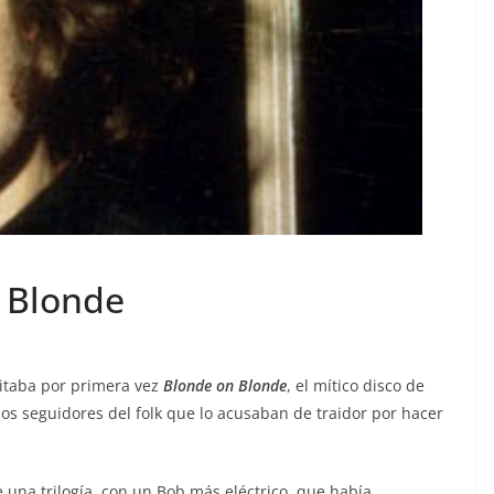
 Blonde
itaba por primera vez
Blonde on Blonde
, el mítico disco de
los seguidores del folk que lo acusaban de traidor por hacer
 una trilogía, con un Bob más eléctrico, que había