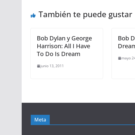
También te puede gustar
Bob Dylan y George
Bob Dy
Harrison: All I Have
Drea
To Do Is Dream
mayo 24
junio 13, 2011
Meta