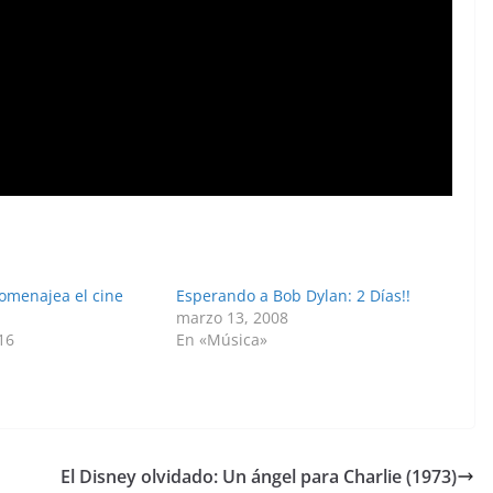
omenajea el cine
Esperando a Bob Dylan: 2 Días!!
marzo 13, 2008
16
En «Música»
»
El Disney olvidado: Un ángel para Charlie (1973)