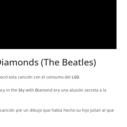
Diamonds (The Beatles)
oció esta canción con el consumo del
LSD
.
ucy in the
S
ky with
D
iamond era una alusión secreta a la
 canción por un dibujo que había hecho su hijo Julian al que