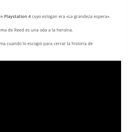
de
Playstation 4
cuyo eslogan era «La grandeza espera».
ema de Reed es una oda a la heroína.
ema cuando lo escogió para cerrar la historia de