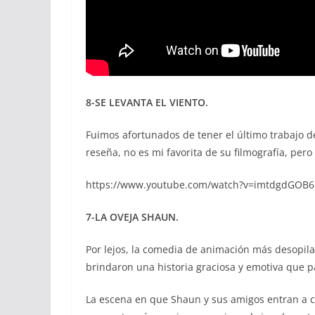
8-SE LEVANTA EL VIENTO.
Fuimos afortunados de tener el último trabajo d
reseña, no es mi favorita de su filmografía, pero
https://www.youtube.com/watch?v=imtdgdGOB
7-LA OVEJA SHAUN.
Por lejos, la comedia de animación más desopila
brindaron una historia graciosa y emotiva que p
La escena en que Shaun y sus amigos entran a c