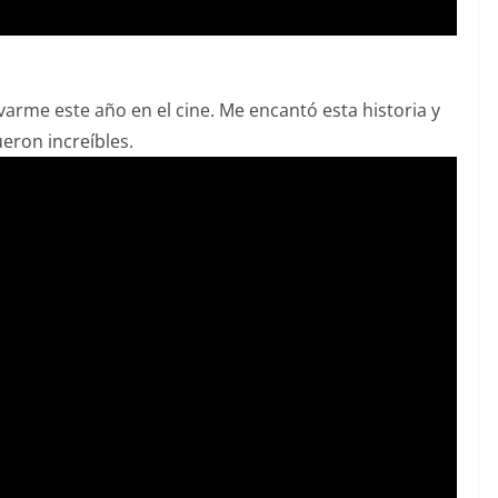
varme este año en el cine. Me encantó esta historia y
ueron increíbles.