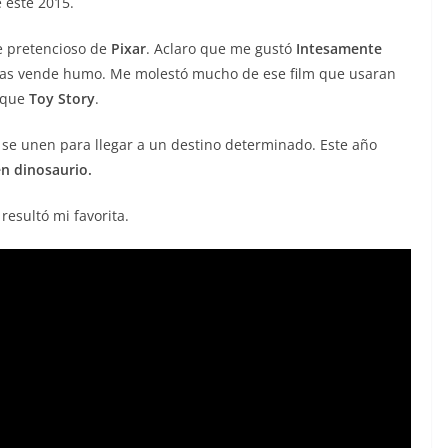
 este 2015.
ne pretencioso de
Pixar
. Aclaro que me gustó
Intesamente
icas vende humo. Me molestó mucho de ese film que usaran
a que
Toy Story
.
se unen para llegar a un destino determinado. Este año
n dinosaurio.
resultó mi favorita.