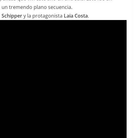
en un tremendo plano secuencia.
 Schipper
y la protagonista
Laia Costa
.