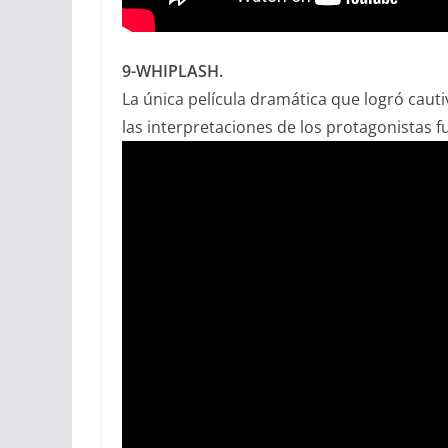
9-WHIPLASH.
La única película dramática que logró cauti
las interpretaciones de los protagonistas f