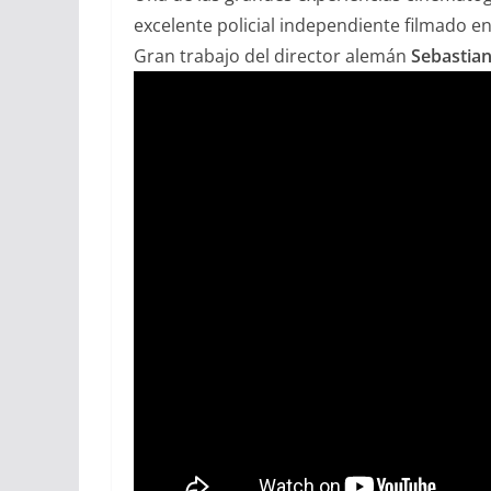
excelente policial independiente filmado 
Gran trabajo del director alemán
Sebastian