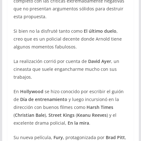
completo con las críticas extremadamente negativas
que no presentan argumentos sólidos para destruir
esta propuesta.
Si bien no la disfruté tanto como
El último duelo
,
creo que es un policial decente donde Arnold tiene
algunos momentos fabulosos.
La realización corrió por cuenta de
David Ayer
, un
cineasta que suele engancharme mucho con sus
trabajos.
En
Hollywood
se hizo conocido por escribir el guión
de
Día de entrenamiento
y luego incursionó en la
dirección con buenos filmes como
Harsh Times
(
Christian Bale
),
Street Kings
(
Keanu Reeves
) y el
excelente drama policial,
En la mira
.
Su nueva película,
Fury,
protagonizada por
Brad Pitt
,