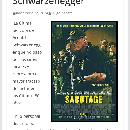
Schwarzenegger
noviembre 28, 2014
Hugo Zapata
La última
película de
Arnold
Schwarzenegg
er
que no pasó
por los cines
locales y
representó el
mayor fracaso
del actor en
los últimos 30
años.
En lo personal
disiento por