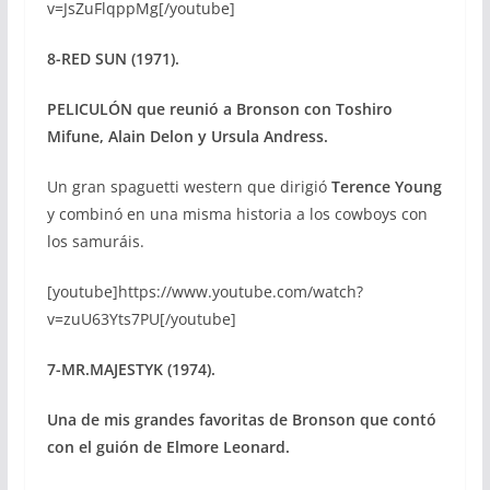
v=JsZuFlqppMg[/youtube]
8-RED SUN (1971).
PELICULÓN que reunió a Bronson con Toshiro
Mifune, Alain Delon y Ursula Andress.
Un gran spaguetti western que dirigió
Terence Young
y combinó en una misma historia a los cowboys con
los samuráis.
[youtube]https://www.youtube.com/watch?
v=zuU63Yts7PU[/youtube]
7-MR.MAJESTYK (1974).
Una de mis grandes favoritas de Bronson que contó
con el guión de Elmore Leonard.