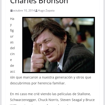
Charles Bronson
octubre 10, 2014
Hugo Zapata
Ha
y
fig
ur
as
del
cin
e
de
acc
ión que marcaron a nuestra generación y otros que
descubrimos por herencia familiar.
En mi caso me crié viendo las películas de
Stallone,
Schwarzenegger, Chuck Norris, Steven Seagal y Bruce