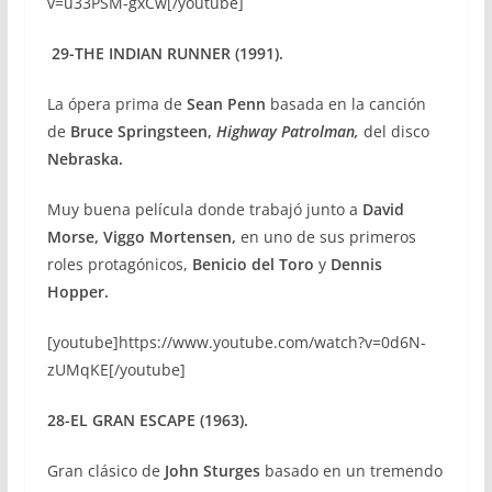
v=u33PSM-gxCw[/youtube]
29-THE INDIAN RUNNER (1991).
La ópera prima de
Sean Penn
basada en la canción
de
Bruce Springsteen,
Highway Patrolman,
del disco
Nebraska.
Muy buena película donde trabajó junto a
David
Morse, Viggo Mortensen,
en uno de sus primeros
roles protagónicos,
Benicio del Toro
y
Dennis
Hopper.
[youtube]https://www.youtube.com/watch?v=0d6N-
zUMqKE[/youtube]
28-EL GRAN ESCAPE (1963).
Gran clásico de
John Sturges
basado en un tremendo