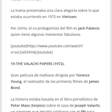
La trama presentaba una clara alegoría sobre lo que
estaba ocurriendo en 1972 en
Vietnam
.
Por cierto, el co-protagonista del film es
Jack Palance
,
quien tiene algunos momentos fabulosos.
[youtube]https://www.youtube.com/watch?
v=svc2xiESFmk[/youtube]
19-THE VALACHI PAPERS (1972).
Gran película de mafiosos dirigida por
Terence
Young
, el realizador de los primeros filmes de
James
Bond
.
La historia estaba basada en el libro periodístico de
Peter Mass
(
Serpico
) sobre el caso de
Joseph Valachi,
un gángster que decidió colaborar con el
FBI
para