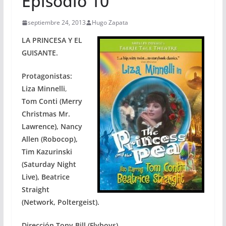
Episodio 10
septiembre 24, 2013
Hugo Zapata
LA PRINCESA Y EL
GUISANTE.
Protagonistas:
Liza Minnelli
,
Tom Conti (Merry
Christmas Mr.
Lawrence), Nancy
Allen (Robocop),
Tim Kazurinski
(Saturday Night
Live), Beatrice
Straight
(Network, Poltergeist).
Dirección Tony Bill (Flyboys).