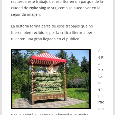
recuerda este trabajo del escritor en un parque de la
ciudad de
Nykobing Mors
, como se puede ver en la
segunda imagen.
La historia forma parte de esos trabajos que no
fueron bien recibidos por la crítica literaria pero
tuvieron una gran llegada en el público.
A
est
a
his
tor
ia
en
pa
rtic
ula
r se le objetó el lenguaje informal que usaba