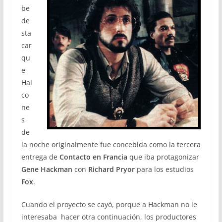
be
de
sta
car
qu
e
Hal
co
ne
s
de
la noche originalmente fue concebida como la tercera
entrega de
Contacto en Francia
que iba protagonizar
Gene Hackman
con
Richard Pryor
para los estudios
Fox
.
Cuando el proyecto se cayó, porque a Hackman no le
interesaba hacer otra continuación, los productores