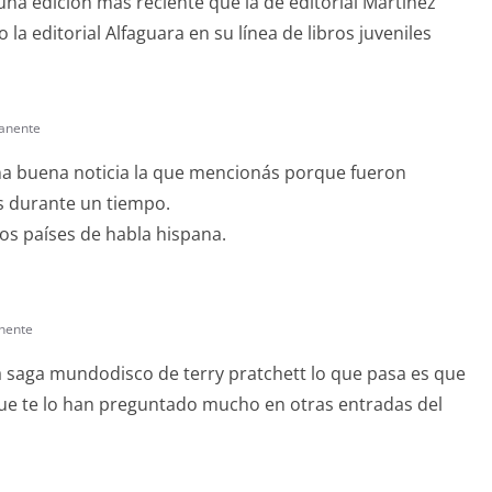
una edicion más reciente que la de editorial Martinez
la editorial Alfaguara en su línea de libros juveniles
anente
una buena noticia la que mencionás porque fueron
s durante un tiempo.
os países de habla hispana.
nente
 la saga mundodisco de terry pratchett lo que pasa es que
ue te lo han preguntado mucho en otras entradas del