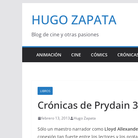
Saltar
HUGO ZAPATA
al
contenido
Blog de cine y otras pasiones
ANIMACIÓN
CINE
CÓMICS
CRÓNICAS
LIBROS
Crónicas de Prydain 3:
febrero 13, 2013
Hugo Zapata
Sólo un maestro narrador como
Lloyd Allexande
conexión tan fuerte entre los lectores y los prota