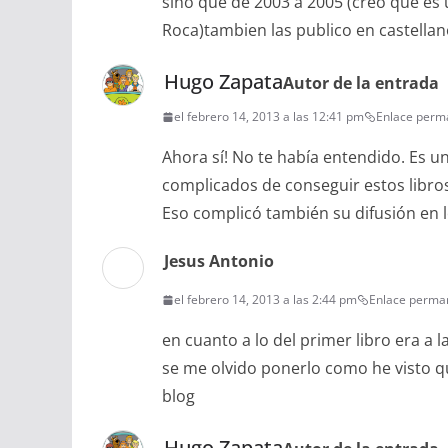
sino que de 2003 a 2005 (creo que es 
Roca)tambien las publico en castellano 
Hugo Zapata
Autor de la entrada
el febrero 14, 2013 a las 12:41 pm
Enlace perm
Ahora sí! No te había entendido. Es 
complicados de conseguir estos libro
Eso complicó también su difusión en l
Jesus Antonio
el febrero 14, 2013 a las 2:44 pm
Enlace perma
en cuanto a lo del primer libro era a
se me olvido ponerlo como he visto q
blog
Hugo Zapata