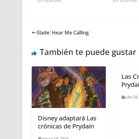
En «Libros»
En «Libros»
Slade: Hear Me Calling
También te puede gustar
Las C
Prydai
julio 28
Disney adaptará Las
crónicas de Prydain
marzo 19, 2016