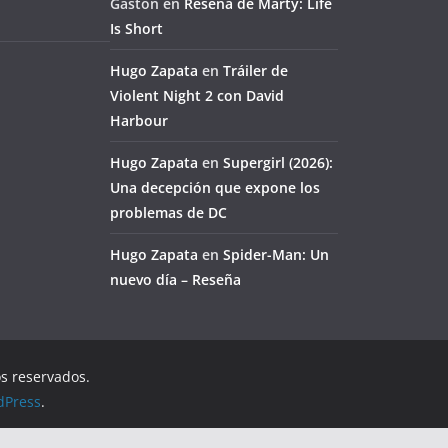
Gaston
en
Reseña de Marty: Life
Is Short
Hugo Zapata
en
Tráiler de
Violent Night 2 con David
Harbour
Hugo Zapata
en
Supergirl (2026):
Una decepción que expone los
problemas de DC
Hugo Zapata
en
Spider-Man: Un
nuevo día – Reseña
os reservados.
dPress
.