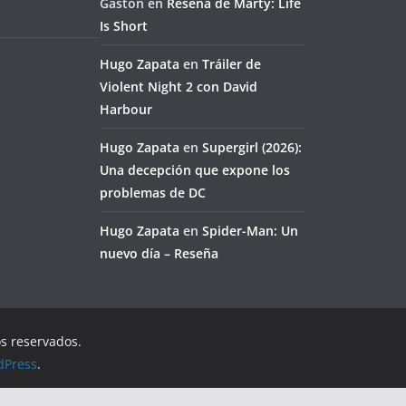
Gaston
en
Reseña de Marty: Life
Is Short
Hugo Zapata
en
Tráiler de
Violent Night 2 con David
Harbour
Hugo Zapata
en
Supergirl (2026):
Una decepción que expone los
problemas de DC
Hugo Zapata
en
Spider-Man: Un
nuevo día – Reseña
os reservados.
dPress
.