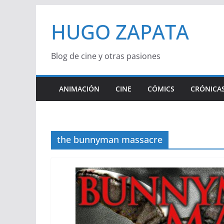
Saltar
HUGO ZAPATA
al
contenido
Blog de cine y otras pasiones
ANIMACIÓN
CINE
CÓMICS
CRÓNICAS
the bunnyman massacre