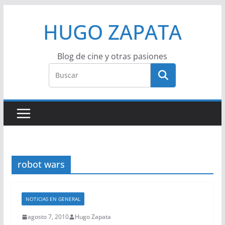
Saltar
HUGO ZAPATA
al
contenido
Blog de cine y otras pasiones
robot wars
NOTICIAS EN GENERAL
agosto 7, 2010
Hugo Zapata