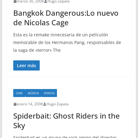
marzo 30, 2008
Hugo Zapata
Bangkok Dangerous:Lo nuevo
de Nicolas Cage
Esta es la remake innecesaria de un películón
memorable de los Hermanos Pang, responsables de
la saga de «terror» The
Leer más
CINE
MÚSICA
VIDEOS
enero 14, 2008
Hugo Zapata
Spiderbait: Ghost Riders in the
Sky
Spiderbait es un grupo de rock amigo del director