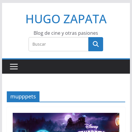
Saltar
HUGO ZAPATA
al
contenido
Blog de cine y otras pasiones
mupppets