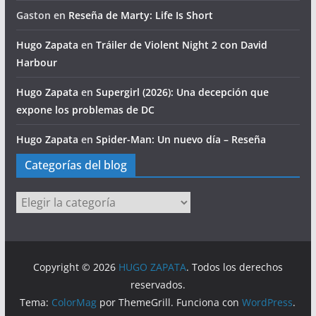
Gaston
en
Reseña de Marty: Life Is Short
Hugo Zapata
en
Tráiler de Violent Night 2 con David
Harbour
Hugo Zapata
en
Supergirl (2026): Una decepción que
expone los problemas de DC
Hugo Zapata
en
Spider-Man: Un nuevo día – Reseña
Categorías del blog
Categorías
del
blog
Copyright © 2026
HUGO ZAPATA
. Todos los derechos
reservados.
Tema:
ColorMag
por ThemeGrill. Funciona con
WordPress
.