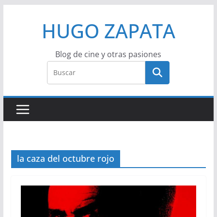
Saltar
HUGO ZAPATA
al
contenido
Blog de cine y otras pasiones
la caza del octubre rojo