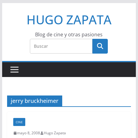
Saltar
HUGO ZAPATA
al
contenido
Blog de cine y otras pasiones
jerry bruckheimer
CINE
mayo 8, 2008
Hugo Zapata