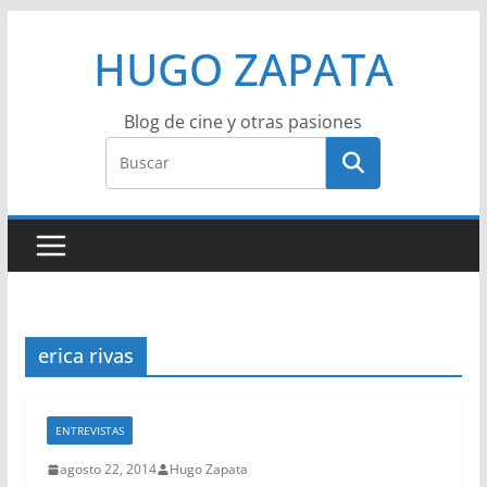
Saltar
HUGO ZAPATA
al
contenido
Blog de cine y otras pasiones
erica rivas
ENTREVISTAS
agosto 22, 2014
Hugo Zapata