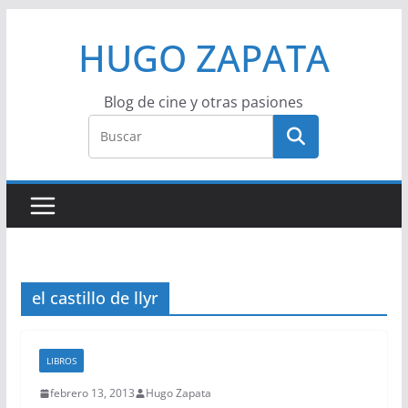
Saltar
HUGO ZAPATA
al
contenido
Blog de cine y otras pasiones
el castillo de llyr
LIBROS
febrero 13, 2013
Hugo Zapata