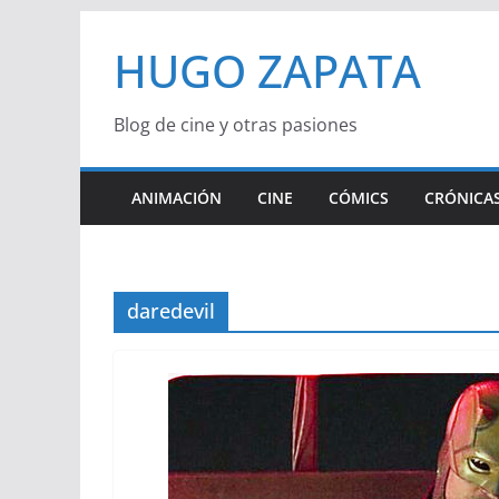
Saltar
HUGO ZAPATA
al
contenido
Blog de cine y otras pasiones
ANIMACIÓN
CINE
CÓMICS
CRÓNICAS
daredevil