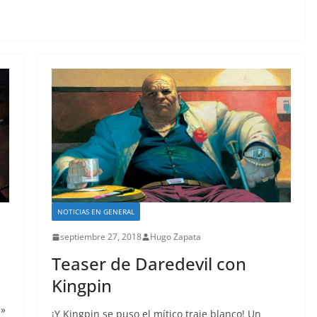
NOTICIAS EN GENERAL
septiembre 27, 2018
Hugo Zapata
Teaser de Daredevil con
Kingpin
a»
¡Y Kingpin se puso el mítico traje blanco! Un