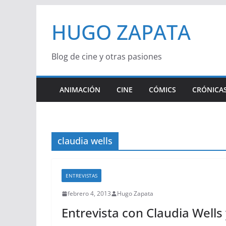
Saltar
HUGO ZAPATA
al
contenido
Blog de cine y otras pasiones
ANIMACIÓN
CINE
CÓMICS
CRÓNICAS
claudia wells
ENTREVISTAS
febrero 4, 2013
Hugo Zapata
Entrevista con Claudia Wells 