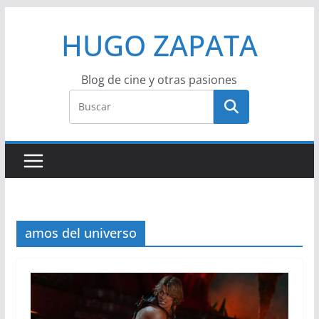
Saltar
HUGO ZAPATA
al
contenido
Blog de cine y otras pasiones
amos del universo