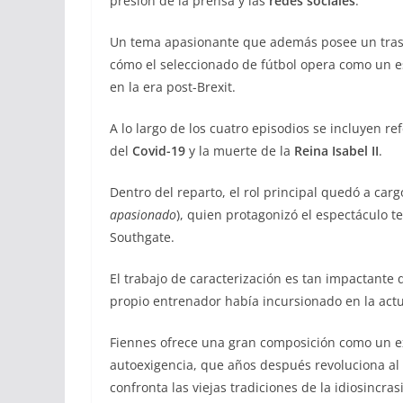
presión de la prensa y las
redes sociales
.
Un tema apasionante que además posee un trasf
cómo el seleccionado de fútbol opera como un es
en la era post-Brexit.
A lo largo de los cuatro episodios se incluyen r
del
Covid-19
y la muerte de la
Reina Isabel II
.
Dentro del reparto, el rol principal quedó a car
apasionado
), quien protagonizó el espectáculo te
Southgate.
El trabajo de caracterización es tan impactante 
propio entrenador había incursionado en la actu
Fiennes ofrece una gran composición como un exf
autoexigencia, que años después revoluciona al 
confronta las viejas tradiciones de la idiosincras