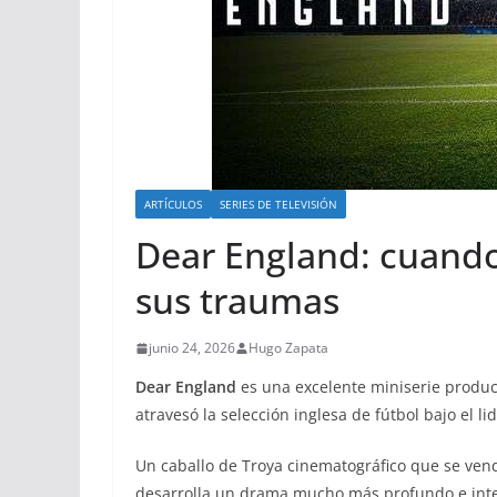
ARTÍCULOS
SERIES DE TELEVISIÓN
Dear England: cuando 
sus traumas
junio 24, 2026
Hugo Zapata
Dear England
es una excelente miniserie produc
atravesó la selección inglesa de fútbol bajo el 
Un caballo de Troya cinematográfico que se ve
desarrolla un drama mucho más profundo e int