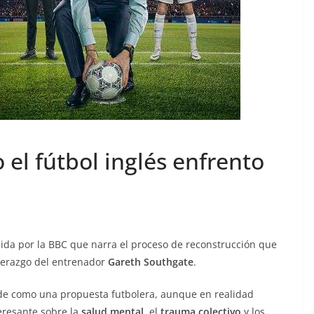
el fútbol inglés enfrento
ida por la BBC que narra el proceso de reconstrucción que
liderazgo del entrenador
Gareth Southgate
.
nde como una propuesta futbolera, aunque en realidad
eresante sobre la
salud mental
, el
trauma colectivo
y los