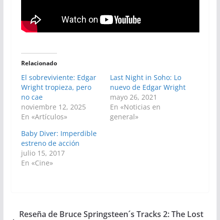
Relacionado
El sobreviviente: Edgar
Last Night in Soho: Lo
Wright tropieza, pero
nuevo de Edgar Wright
no cae
mayo 26, 2021
noviembre 12, 2025
En «Noticias en
En «Artículos»
general»
Baby Diver: Imperdible
estreno de acción
julio 15, 2017
En «Cine»
Reseña de Bruce Springsteen´s Tracks 2: The Lost