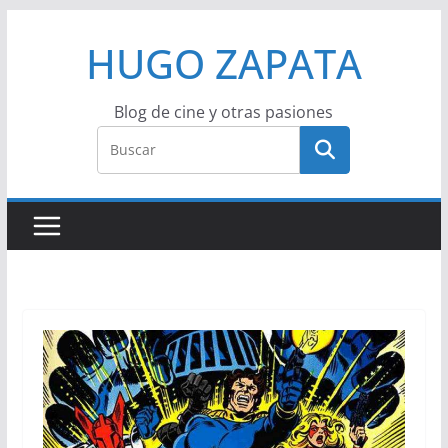
Saltar
HUGO ZAPATA
al
contenido
Blog de cine y otras pasiones