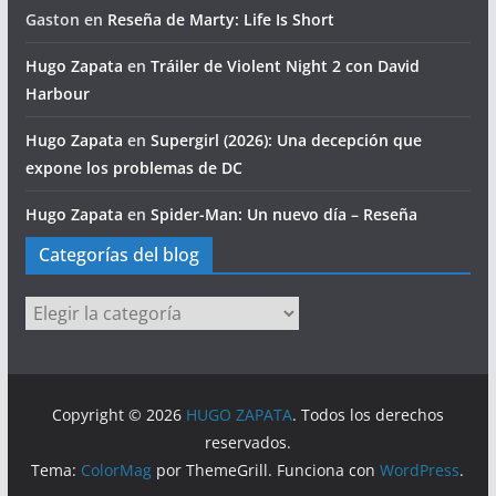
Gaston
en
Reseña de Marty: Life Is Short
Hugo Zapata
en
Tráiler de Violent Night 2 con David
Harbour
Hugo Zapata
en
Supergirl (2026): Una decepción que
expone los problemas de DC
Hugo Zapata
en
Spider-Man: Un nuevo día – Reseña
Categorías del blog
Categorías
del
blog
Copyright © 2026
HUGO ZAPATA
. Todos los derechos
reservados.
Tema:
ColorMag
por ThemeGrill. Funciona con
WordPress
.