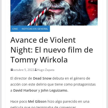
CINE
NOTICIAS EN GENERAL
Avance de Violent
Night: El nuevo film de
Tommy Wirkola
octubre 5, 2022
Hugo Zapata
El director de
Dead Snow
debuta en el género de
acción con este delirio que tiene como protagonistas
a
David Harbour
y
John Leguizamo.
Hace poco
Mel Gibson
hizo algo parecido en una
película que no terminaba de convencer.