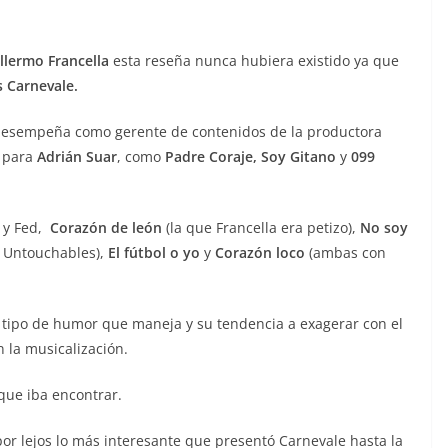
llermo Francella
esta reseña nunca hubiera existido ya que
 Carnevale.
desempeña como gerente de contenidos de la productora
 para
Adrián Suar
, como
Padre Coraje,
Soy Gitano
y
099
a y Fed,
Corazón de león
(la que Francella era petizo),
No soy
a Untouchables),
El fútbol o yo
y
Corazón loco
(ambas con
l tipo de humor que maneja y su tendencia a exagerar con el
 la musicalización.
 que iba encontrar.
or lejos lo más interesante que presentó Carnevale hasta la