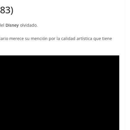
83)
del
Disney
olvidado.
rio merece su mención por la calidad artística que tiene