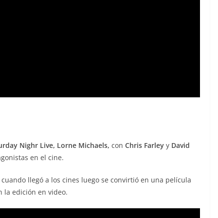
urday Nighr Live,
Lorne Michaels,
con
Chris Farley
y
David
onistas en el cine.
uando llegó a los cines luego se convirtió en una película
n la edición en video.