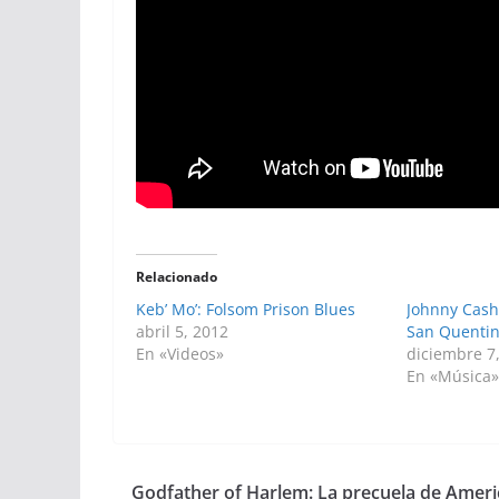
Relacionado
Keb’ Mo’: Folsom Prison Blues
Johnny Cash 
abril 5, 2012
San Quentin
En «Videos»
diciembre 7
En «Música
Godfather of Harlem: La precuela de Amer