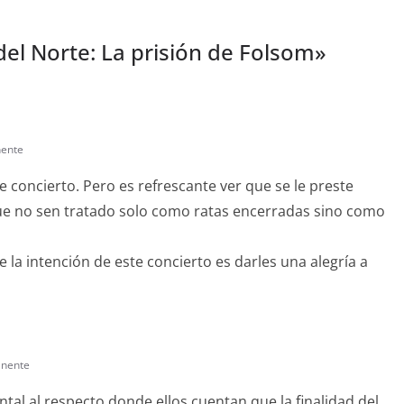
del Norte: La prisión de Folsom
»
nente
te concierto. Pero es refrescante ver que se le preste
 que no sen tratado solo como ratas encerradas sino como
 la intención de este concierto es darles una alegría a
anente
tal al respecto donde ellos cuentan que la finalidad del