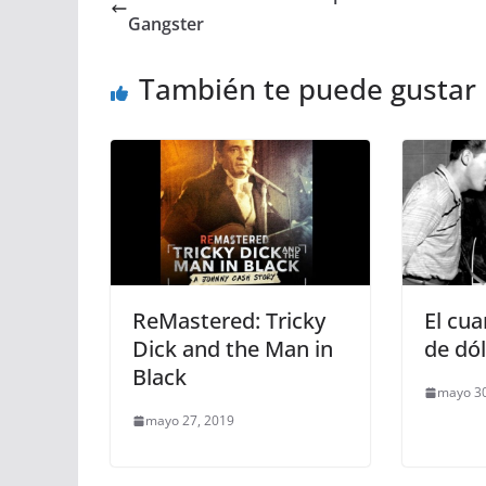
Gangster
También te puede gustar
ReMastered: Tricky
El cua
Dick and the Man in
de dó
Black
mayo 30
mayo 27, 2019