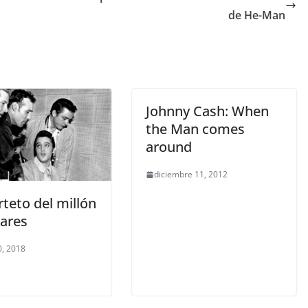
de He-Man
Johnny Cash: When
the Man comes
around
diciembre 11, 2012
rteto del millón
lares
, 2018