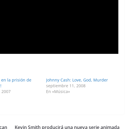
en la prisión de
Johnny Cash: Love, God, Murder
!
septiembre 11, 2008
, 2007
En «Música»
»
ican
Kevin Smith producirá una nueva serie animada