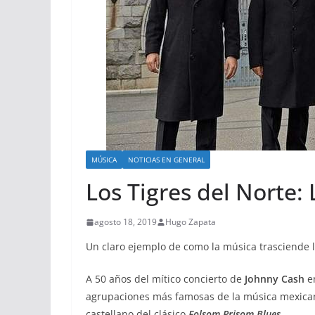
MÚSICA
NOTICIAS EN GENERAL
Los Tigres del Norte:
agosto 18, 2019
Hugo Zapata
Un claro ejemplo de como la música trasciende la
A 50 años del mítico concierto de
Johnny Cash
en
agrupaciones más famosas de la música mexicana
castellano del clásico
Folsom Prisom Blues.