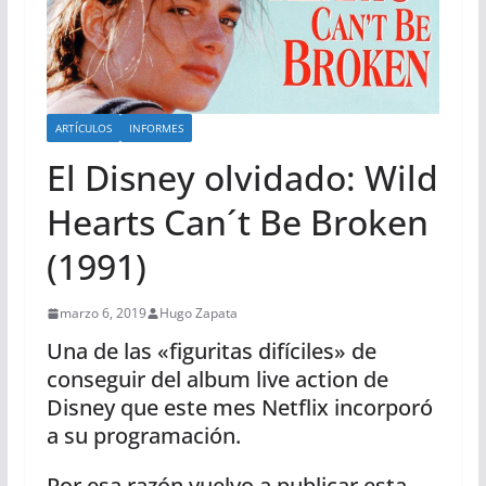
ARTÍCULOS
INFORMES
El Disney olvidado: Wild
Hearts Can´t Be Broken
(1991)
marzo 6, 2019
Hugo Zapata
Una de las «figuritas difíciles» de
conseguir del album live action de
Disney que este mes Netflix incorporó
a su programación.
Por esa razón vuelvo a publicar esta