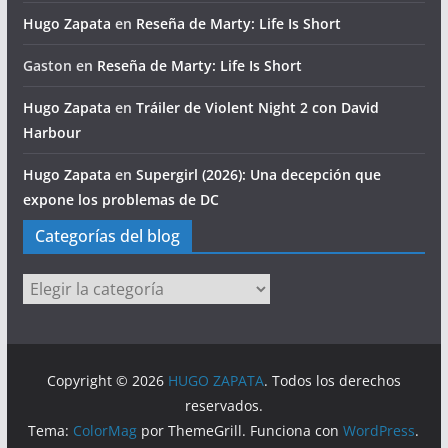
Hugo Zapata
en
Reseña de Marty: Life Is Short
Gaston
en
Reseña de Marty: Life Is Short
Hugo Zapata
en
Tráiler de Violent Night 2 con David
Harbour
Hugo Zapata
en
Supergirl (2026): Una decepción que
expone los problemas de DC
Categorías del blog
Categorías
del
blog
Copyright © 2026
HUGO ZAPATA
. Todos los derechos
reservados.
Tema:
ColorMag
por ThemeGrill. Funciona con
WordPress
.