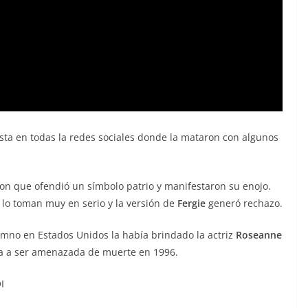
sta en todas la redes sociales donde la mataron con algunos
on que ofendió un símbolo patrio y manifestaron su enojo.
lo toman muy en serio y la versión de
Fergie
generó rechazo.
imno en Estados Unidos la había brindado la actriz
Roseanne
ta a ser amenazada de muerte en 1996.
I