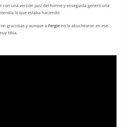
r con una versión jazz del himno y enseguida generó una
ntendía lo que estaba haciendo.
eron graciosas y aunque a
Fergie
no la abuchearon en ese
uy tibia.