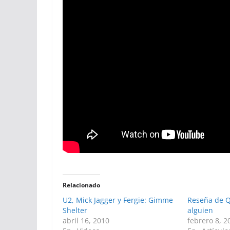
Relacionado
U2, Mick Jagger y Fergie: Gimme
Reseña de Q
Shelter
alguien
abril 16, 2010
febrero 8, 2