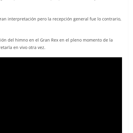
an interpretación pero la recepción general fue lo contrario,
rsión del himno en el Gran Rex en el pleno momento de la
tarla en vivo otra vez.