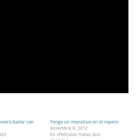
uiero bailar con
Tengo un monstruo en el ropero
diciembre 8, 2012
023
En «Peliculas malas que