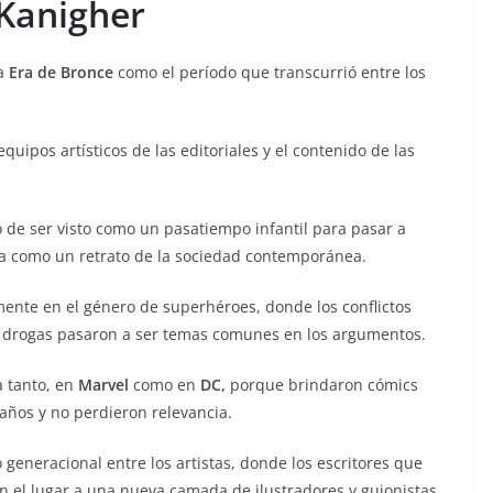
 Kanigher
la
Era de Bronce
como el período que transcurrió entre los
ipos artísticos de las editoriales y el contenido de las
ó de ser visto como un pasatiempo infantil para pasar a
ba como un retrato de la sociedad contemporánea.
ente en el género de superhéroes, donde los conflictos
 las drogas pasaron a ser temas comunes en los argumentos.
a tanto, en
Marvel
como en
DC,
porque brindaron cómics
 años y no perdieron relevancia.
 generacional entre los artistas, donde los escritores que
on el lugar a una nueva camada de ilustradores y guionistas