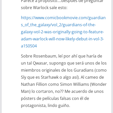
Parece a propósito….después de preguntar
sobre Warlock sale esto:
https://www.comicbookmovie.com/guardian
s_of_the_galaxy/vol_2/guardians-of-the-
galaxy-vol-2-was-originally-going-to-feature-
adam-warlock-will-now-likely-debut-in-vol-3-
a150504
Sobre Rosenbaum, leí por ahí que haría de
un tal Qwasar, supongo que será unos de los
miembros originales de los Guradians (como
Sly que es Starhawk o algo así). Al cameo de
Nathan Fillion como Simon Williams (Wonder
Man) lo cortaron, no?? Me acuerdo de unos
pósters de películas falsas con él de
protagonista, lindo guiño.