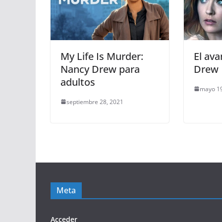
My Life Is Murder:
El av
Nancy Drew para
Drew
adultos
mayo 19
septiembre 28, 2021
Meta
Acceder