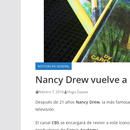
NOTICIAS EN GENERAL
Nancy Drew vuelve a l
febrero 7, 2016
Hugo Zapata
Después de 21 años
Nancy Drew
, la más famosa
televisión.
El canal
CBS
se encargará de revivir a este ícon
productores de
Grey´s Anatomy.