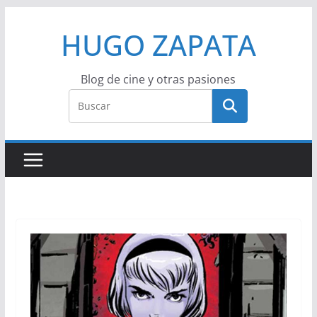
Saltar
HUGO ZAPATA
al
contenido
Blog de cine y otras pasiones