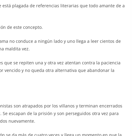
e está plagada de referencias literarias que todo amante de a
ión de este concepto.
rama no conduce a ningún lado y uno llega a leer cientos de
na maldita vez.
es que se repiten una y otra vez atentan contra la paciencia
or vencido y no queda otra alternativa que abandonar la
nistas son atrapados por los villanos y terminan encerrados
. Se escapan de la prisión y son perseguidos otra vez para
ados nuevamente.
ión se da más de cuatro veces y llega un momento en que la