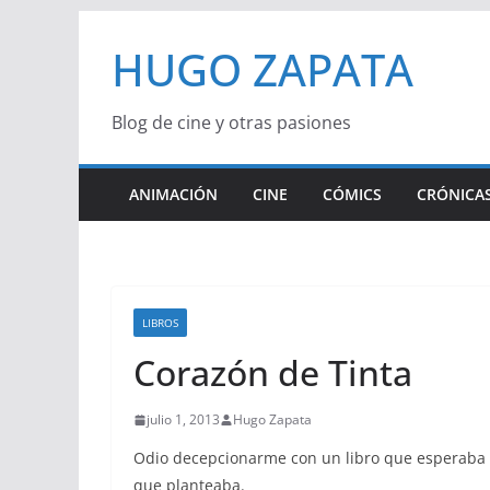
Saltar
HUGO ZAPATA
al
contenido
Blog de cine y otras pasiones
ANIMACIÓN
CINE
CÓMICS
CRÓNICAS
LIBROS
Corazón de Tinta
julio 1, 2013
Hugo Zapata
Odio decepcionarme con un libro que esperaba d
que planteaba.