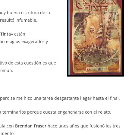
uy buena escritora de la
e resultó infumable.
Tinta
» están
ran elogios exagerados y
ivo de esta cuestión es que
 común.
ero se me hizo una tarea desgastante llegar hasta el final.
a terminarlos porque cuesta engancharse con el relato.
ula con
Brendan Fraser
hace unos años que fusionó los tres
umento.