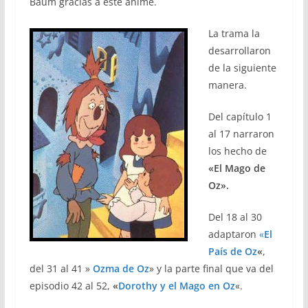
Baum gracias a este animé.
La trama la
desarrollaron
de la siguiente
manera.
Del capítulo 1
al 17 narraron
los hecho de
«El Mago de
Oz».
Del 18 al 30
adaptaron
«
El
País de Oz
«
,
del 31 al 41 »
Ozma de Oz
» y la parte final que va del
episodio 42 al 52,
«
Dorothy y el Mago en Oz
«.