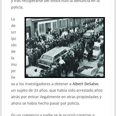
y tras recuperarse del shock hizo la denuncia en la
policía.
La
de
scr
ipc
ión
de
la
mu
jer
lle
va a los investigadores a detener a
Albert DeSalvo
,
un sujeto de 33 años, que había sido arrestado años
atrás por entrar ilegalmente en otras propiedades y
ahora se había hecho pasar por policía.
En un comienzo a nadie se le ocurrió conectar a