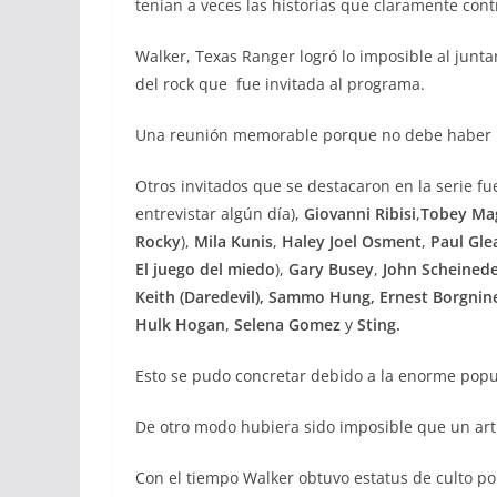
tenían a veces las historias que claramente con
Walker, Texas Ranger logró lo imposible al junt
del rock que fue invitada al programa.
Una reunión memorable porque no debe haber p
Otros invitados que se destacaron en la serie f
entrevistar algún día),
Giovanni Ribisi
,
Tobey Mag
Rocky
),
Mila Kunis
,
Haley Joel Osment
,
Paul Gle
El juego del miedo
),
Gary Busey
,
John Scheined
Keith
(Daredevil), Sammo Hung,
Ernest Borgnin
Hulk Hogan
,
Selena Gomez
y
Sting.
Esto se pudo concretar debido a la enorme popul
De otro modo hubiera sido imposible que un arti
Con el tiempo Walker obtuvo estatus de culto p