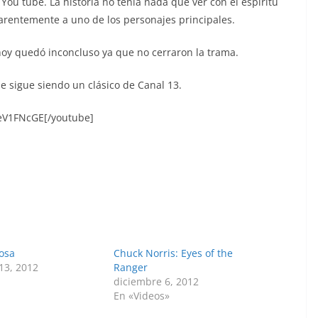
ou tube. La historia no tenía nada que ver con el espíritu
parentemente a uno de los personajes principales.
 hoy quedó inconcluso ya que no cerraron la trama.
ue sigue siendo un clásico de Canal 13.
eV1FNcGE[/youtube]
iosa
Chuck Norris: Eyes of the
13, 2012
Ranger
diciembre 6, 2012
En «Videos»