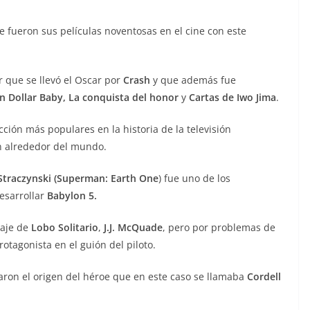
e fueron sus películas noventosas en el cine con este
or que se llevó el Oscar por
Crash
y que además fue
on Dollar Baby, La conquista del honor
y
Cartas de Iwo Jima
.
cción más populares en la historia de la televisión
 alrededor del mundo.
 Straczynski
(Superman: Earth One
) fue uno de los
desarrollar
Babylon 5.
naje de
Lobo Solitario
,
J.J. McQuade
, pero por problemas de
otagonista en el guión del piloto.
aron el origen del héroe que en este caso se llamaba
Cordell