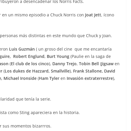
tribuyeron a desencadenar los Norris Facts.
ar en un mismo episodio a Chuck Norris con
Joat Jett
, ícono
ersonas más distintas en este mundo que Chuck y Joan.
ueron
Luis Guzmán
( un groso del cine que me encantaría
uire,
Robert Englund
,
Burt Young
(Paulie en la saga de
ason
(
El club de los cinco
),
Danny Trejo
,
Tobin Bell
(
Jigsaw
en
er
(
Los dukes de Hazzard,
Smallville
),
Frank Stallone, David
e,
Michael Ironside
(
Ham Tyler
en
Invasión extraterrestre
),
aridad que tenía la serie.
sta como Sting apareciera en la historia.
or sus momentos bizarrros.