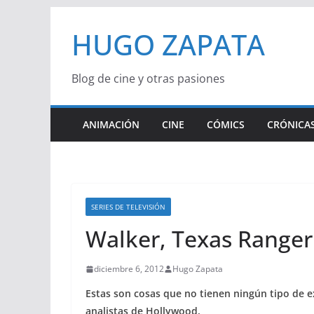
Saltar
HUGO ZAPATA
al
contenido
Blog de cine y otras pasiones
ANIMACIÓN
CINE
CÓMICS
CRÓNICAS
SERIES DE TELEVISIÓN
Walker, Texas Ranger
diciembre 6, 2012
Hugo Zapata
Estas son cosas que no tienen ningún tipo de e
analistas de Hollywood.