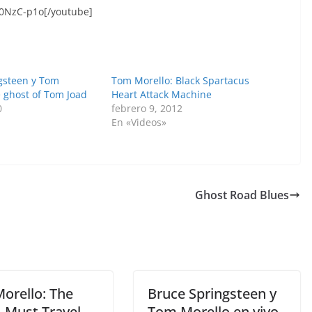
0NzC-p1o[/youtube]
gsteen y Tom
Tom Morello: Black Spartacus
e ghost of Tom Joad
Heart Attack Machine
0
febrero 9, 2012
En «Videos»
Ghost Road Blues
orello: The
Bruce Springsteen y
I Must Travel
Tom Morello en vivo