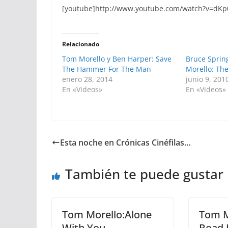
[youtube]http://www.youtube.com/watch?v=dKp
Relacionado
Tom Morello y Ben Harper: Save
Bruce Sprin
The Hammer For The Man
Morello: Th
enero 28, 2014
junio 9, 201
En «Videos»
En «Videos»
Esta noche en Crónicas Cinéfilas…
También te puede gustar
Tom Morello:Alone
Tom M
With You
Road 