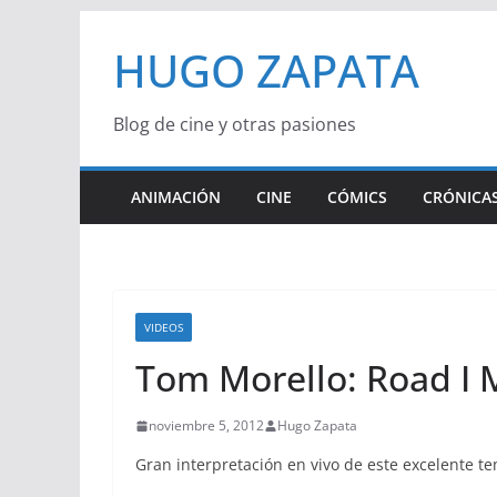
Saltar
HUGO ZAPATA
al
contenido
Blog de cine y otras pasiones
ANIMACIÓN
CINE
CÓMICS
CRÓNICAS
VIDEOS
Tom Morello: Road I 
noviembre 5, 2012
Hugo Zapata
Gran interpretación en vivo de este excelente t