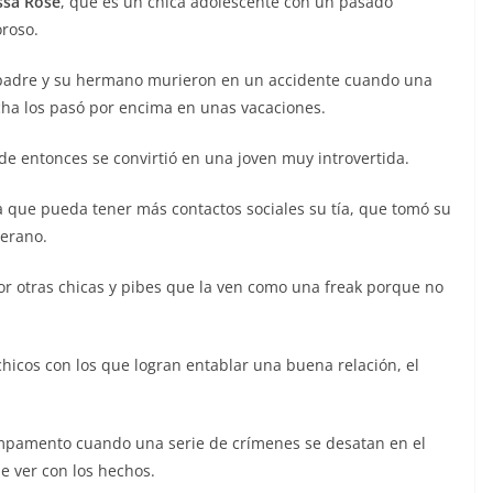
issa Rose
, que es un chica adolescente con un pasado
oroso.
padre y su hermano murieron en un accidente cuando una
cha los pasó por encima en unas vacaciones.
de entonces se convirtió en una joven muy introvertida.
a que pueda tener más contactos sociales su tía, que tomó su
verano.
or otras chicas y pibes que la ven como una freak porque no
hicos con los que logran entablar una buena relación, el
campamento cuando una serie de crímenes se desatan en el
e ver con los hechos.