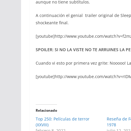
aunque no tiene subtítulos.
A continuación el genial trailer original de Sle
shockeante final.
[youtube]http://www.youtube.com/watch?v=f2m
SPOILER: SI NO LA VISTE NO TE ARRUINES LA 
Cuando vi esto por primera vez grite: Nooooo! L
[youtube]http://www.youtube.com/watch?v=rI
Relacionado
Top 250: Películas de terror
Reseña de Fe
(XXVIII)
1978
febrero 8, 2022
julio 12, 202