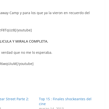
epaway Camp y para los que ya la vieron en recuerdo del
zF8TqUz8[/youtube]
PELICULA Y MIRALA COMPLETA.
a verdad que no me lo esperaba.
DM6wqUiuM[/youtube]
ar Street Parte 2:
Top 15 : Finales shockeantes del
cine
1
marzo 14, 2013