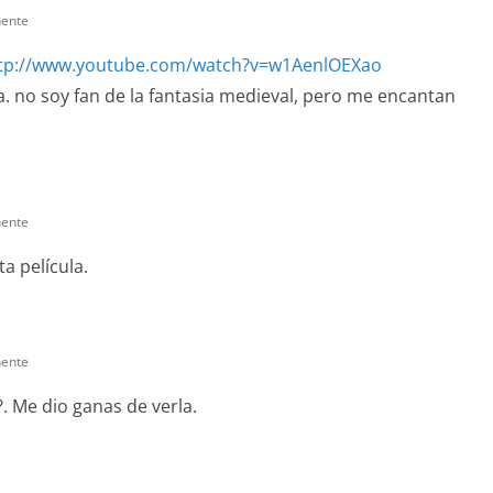
nente
tp://www.youtube.com/watch?v=w1AenlOEXao
a. no soy fan de la fantasia medieval, pero me encantan
nente
a película.
nente
. Me dio ganas de verla.