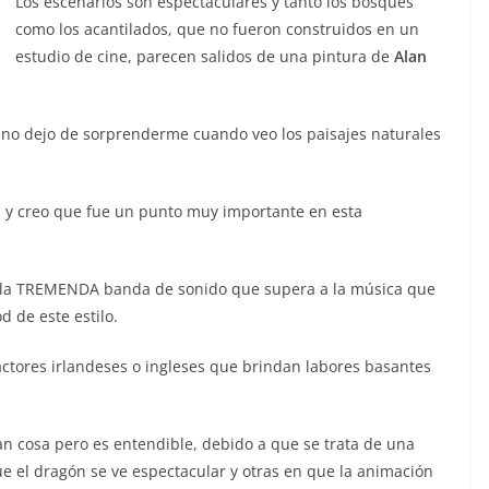
Los escenarios son espectaculares y tanto los bosques
como los acantilados, que no fueron construidos en un
estudio de cine, parecen salidos de una pintura de
Alan
 no dejo de sorprenderme cuando veo los paisajes naturales
nes y creo que fue un punto muy importante en esta
es la TREMENDA banda de sonido que supera a la música que
 de este estilo.
 actores irlandeses o ingleses que brindan labores basantes
ran cosa pero es entendible, debido a que se trata de una
e el dragón se ve espectacular y otras en que la animación