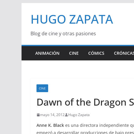
Saltar
HUGO ZAPATA
al
contenido
Blog de cine y otras pasiones
ANIMACIÓN
CINE
CÓMICS
CRÓNICAS
CINE
Dawn of the Dragon S
mayo 14, 2012
Hugo Zapata
Anne K. Black
es una directora independiente qu
empezó a desarrollar producciones de bajo pre