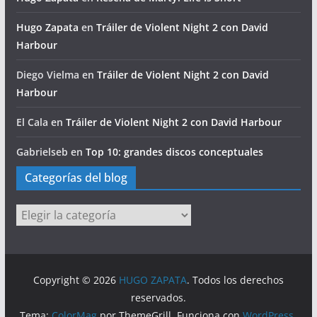
Hugo Zapata
en
Tráiler de Violent Night 2 con David
Harbour
Diego Vielma
en
Tráiler de Violent Night 2 con David
Harbour
El Cala
en
Tráiler de Violent Night 2 con David Harbour
Gabrielseb
en
Top 10: grandes discos conceptuales
Categorías del blog
Categorías
del
blog
Copyright © 2026
HUGO ZAPATA
. Todos los derechos
reservados.
Tema:
ColorMag
por ThemeGrill. Funciona con
WordPress
.