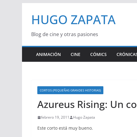
Saltar
HUGO ZAPATA
al
contenido
Blog de cine y otras pasiones
ANIMACIÓN
CINE
CÓMICS
CRÓNICAS
CORTOS (PEQUEÑAS GRANDES HISTORIAS)
Azureus Rising: Un c
febrero 19, 2011
Hugo Zapata
Este corto está muy bueno.