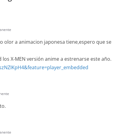
anente
olor a animacion japonesa tiene,espero que se
 d los X-MEN versión anime a estrenarse este año.
GszNZIKpH4&feature=player_embedded
nente
to.
anente