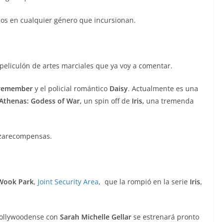
os en cualquier género que incursionan.
 peliculón de artes marciales que ya voy a comentar.
remember
y el policial romántico
Daisy
. Actualmente es una
Athenas: Godess of War,
un spin off de
Iris,
una tremenda
cazarecompensas.
Wook Park
,
Joint Security Area
, que la rompió en la serie
Iris
,
hollywoodense con
Sarah Michelle Gellar
se estrenará pronto