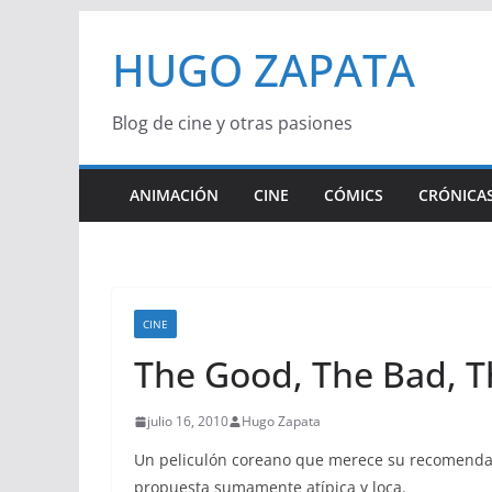
Saltar
HUGO ZAPATA
al
contenido
Blog de cine y otras pasiones
ANIMACIÓN
CINE
CÓMICS
CRÓNICAS
CINE
The Good, The Bad, T
julio 16, 2010
Hugo Zapata
Un peliculón coreano que merece su recomendac
propuesta sumamente atípica y loca.