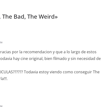
 The Bad, The Weird
»
te
racias por la recomendacion y que a lo largo de estos
davia hay cine original, bien filmado y sin necesidad de
ULAS?????? Todavia estoy viendo como conseguir The
a!!!.
te