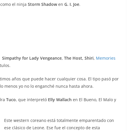
 como el ninja
Storm Shadow
en
G. I. Joe
.
, Simpathy for Lady Vengeance
,
The Host, Shiri
,
Memories
tulos.
imos años que puede hacer cualquier cosa. El tipo pasó por
 lo menos yo no lo enganché nunca hasta ahora.
dra
Tuco
, que interpretó
Elly Wallach
en El Bueno, El Malo y
Este western coreano está totalmente emparentado con
ese clásico de Leone. Ese fue el concepto de esta