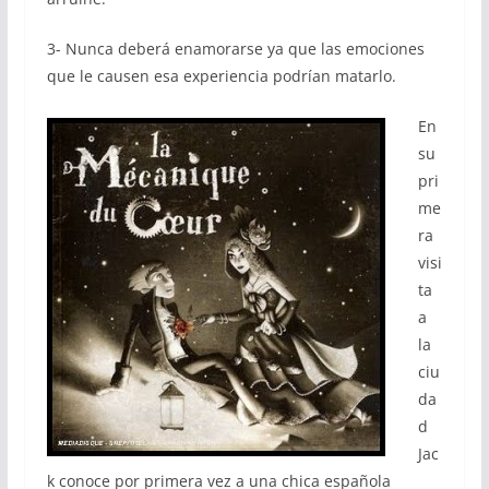
3- Nunca deberá enamorarse ya que las emociones
que le causen esa experiencia podrían matarlo.
En
su
pri
me
ra
visi
ta
a
la
ciu
da
d
Jac
k conoce por primera vez a una chica española