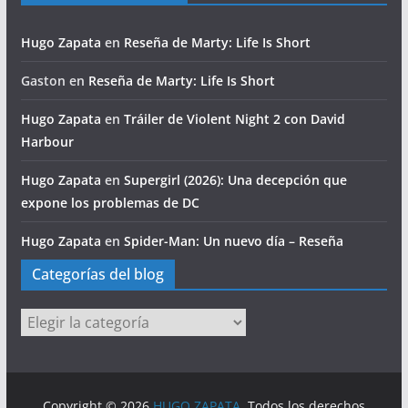
Hugo Zapata
en
Reseña de Marty: Life Is Short
Gaston
en
Reseña de Marty: Life Is Short
Hugo Zapata
en
Tráiler de Violent Night 2 con David
Harbour
Hugo Zapata
en
Supergirl (2026): Una decepción que
expone los problemas de DC
Hugo Zapata
en
Spider-Man: Un nuevo día – Reseña
Categorías del blog
Categorías
del
blog
Copyright © 2026
HUGO ZAPATA
. Todos los derechos