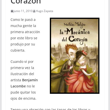
Corazón
junio 11, 2010
Hugo Zapata
Como le pasó a
mucha gente la
primera atracción
por este libro se
produjo por su
cubierta.
Cuando vi por
primera vez la
ilustración del
artista
Benjamín
Lacombe
no le
pude quitar los
ojos de encima.
Tengo una obsesión con las tapas de los libros y