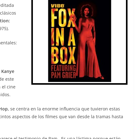
editada
clásicos
tion:
975).
entales:
Kanye
de este
 el cine
idos.
 Hop,
se centra en la enorme influencia que tuvieron estas
stintos aspectos de los filmes que van desde la tramas hasta
arece el testimonio de Pam. Es una lástima porque están