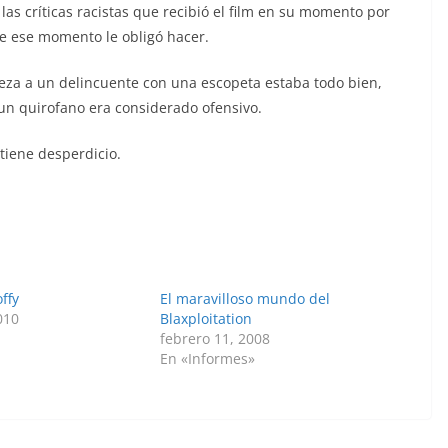
as críticas racistas que recibió el film en su momento por
de ese momento le obligó hacer.
abeza a un delincuente con una escopeta estaba todo bien,
n quirofano era considerado ofensivo.
 tiene desperdicio.
offy
El maravilloso mundo del
010
Blaxploitation
febrero 11, 2008
En «Informes»