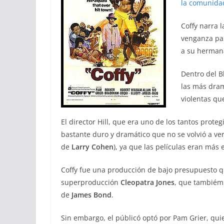
la comunida
Coffy narra 
venganza par
a su herman
Dentro del Bl
las más dra
violentas qu
El director Hill, que era uno de los tantos prote
bastante duro y dramático que no se volvió a ver
de
Larry Cohen
), ya que las películas eran má
Coffy fue una producción de bajo presupuesto que
superproducción
Cleopatra Jones
, que tambiém
de
James Bond
.
Sin embargo, el públicó optó por Pam Grier, qui