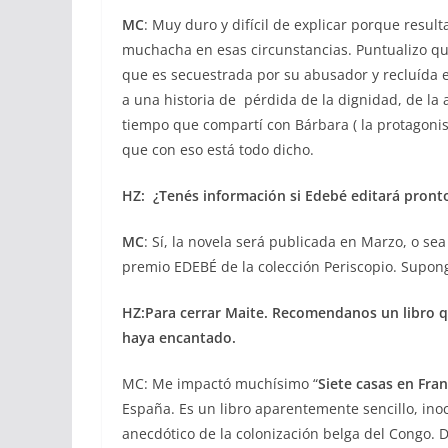
MC
: Muy duro y difícil de explicar porque result
muchacha en esas circunstancias. Puntualizo qu
que es secuestrada por su abusador y recluída 
a una historia de pérdida de la dignidad, de la 
tiempo que compartí con Bárbara ( la protagonist
que con eso está todo dicho.
HZ: ¿Tenés información si Edebé editará pronto
MC
: Sí, la novela será publicada en Marzo, o se
premio EDEBÉ de la colección Periscopio. Supon
HZ:Para cerrar Maite. Recomendanos un libro q
haya encantado.
MC: Me impactó muchísimo “
Siete casas en Fran
España. Es un libro aparentemente sencillo, inoc
anecdótico de la colonización belga del Congo. 