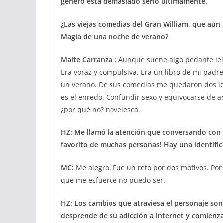
género está demasiado serio últimamente.
¿Las viejas comedias del Gran William, que aun h
Magia de una noche de verano?
Maite Carranza :
Aunque suene algo pedante leí
Era voraz y compulsiva. Era un libro de mi padr
un verano. De sus comedias me quedaron dos ide
es el enredo. Confundir sexo y equivocarse de a
¿por qué no? novelesca.
HZ: Me llamó la atención que conversando con ot
favorito de muchas personas! Hay una identifica
MC:
Me alegro. Fue un reto por dos motivos. Por
que me esfuerce no puedo ser.
HZ: Los cambios que atraviesa el personaje so
desprende de su adicción a internet y comienza 