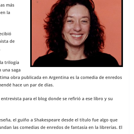
las más
en la
ecibió
ista de
.
a trilogía
n una saga
última obra publicada en Argentina es la comedia de enredos
endé hace un par de días.
ntrevista para el blog donde se refirió a ese líbro y su
eña, el guiño a Shakespeare desde el título fue algo que
dan las comedias de enredos de fantasía en la librerías. El