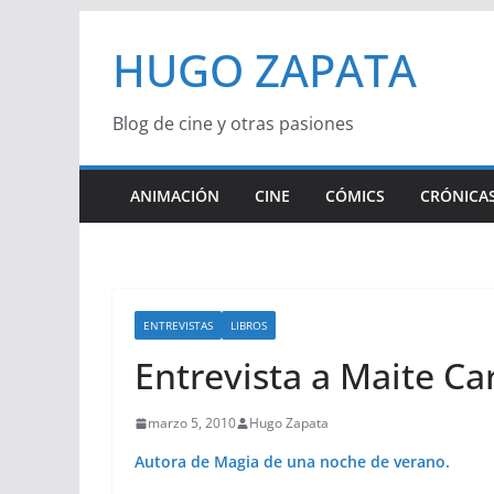
Saltar
HUGO ZAPATA
al
contenido
Blog de cine y otras pasiones
ANIMACIÓN
CINE
CÓMICS
CRÓNICAS
ENTREVISTAS
LIBROS
Entrevista a Maite Ca
marzo 5, 2010
Hugo Zapata
Autora de Magia de una noche de verano.