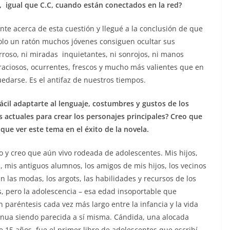
, igual que C.C, cuando están conectados en la red?
te acerca de esta cuestión y llegué a la conclusión de que
olo un ratón muchos jóvenes consiguen ocultar sus
roso, ni miradas inquietantes, ni sonrojos, ni manos
raciosos, ocurrentes, frescos y mucho más valientes que en
uedarse. Es el antifaz de nuestros tiempos.
fácil adaptarte al lenguaje, costumbres y gustos de los
 actuales para crear los personajes principales? Creo que
ue ver este tema en el éxito de la novela.
o y creo que aún vivo rodeada de adolescentes. Mis hijos,
, mis antiguos alumnos, los amigos de mis hijos, los vecinos
 las modas, los argots, las habilidades y recursos de los
, pero la adolescencia – esa edad insoportable que
n paréntesis cada vez más largo entre la infancia y la vida
inua siendo parecida a sí misma. Cándida, una alocada
15 años, fue el primer libro de adolescentes que escribí