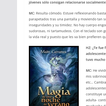
jóvenes sólo consigan relacionarse socialmente
MC:
Resulta cómodo. Estuve reflexionando bastan
parapetados tras una pantalla y moviendo tan s
inseguridades y su timidez. No hay cuerpo engor
sudorosas, ni tartamudeos. Con el teclado son g
la vida real y puesto que les va bien prefieren q
HZ: ¿Te fue 
adolescentes
tuvo mucho q
MC:
He vivid
mis sobrinos
etc… Cambian
adolescentes
constituye u
adulta- cont
muchacha de 