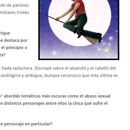
cado de parones
iliares tristes
rique
se destaca por
 el principio o
es?
n hada seductora. Discrepé sobre el atuendo y el cabello del
s andrógina y ambigua. Aunque reconozco que esta última es
s” abordás temáticas más oscuras como el abuso sexual
de distintos personajes entre ellos la chica que sufre el
se personaje en particular?