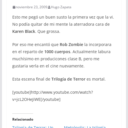
noviembre 23, 2009
Hugo Zapata
Esto me pegó un buen susto la primera vez que la vi.
No podía quitar de mi mente la aterradora cara de
Karen Black
. Que grossa.
Por eso me encantó que
Rob Zombie
la incorporara
en el reparto de
1000 cuerpos
. Actualmente labura
muchísimo en producicones clase B, pero me
gustaria verla en el cine nuevamente.
Esta escena final de
Trilogía de Terror
es mortal.
[youtube]http://www.youtube.com/watch?
v=jcL2OHeJiWE[/youtube]
Relacionado
Trilogía de Terror: Un
Metrópolis: La trilogía