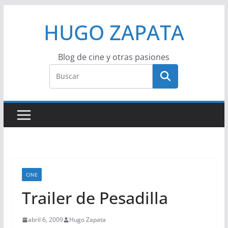
Saltar
HUGO ZAPATA
al
contenido
Blog de cine y otras pasiones
CINE
Trailer de Pesadilla
abril 6, 2009
Hugo Zapata